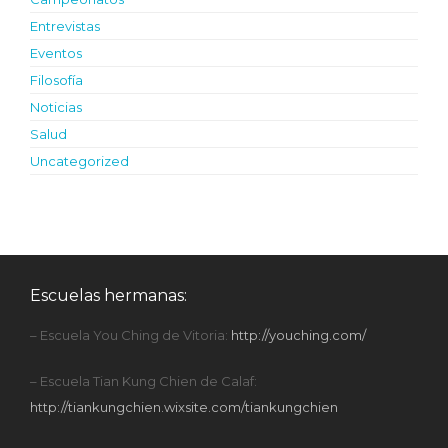
Entrevistas
Eventos
Filosofía
Noticias
Salud
Uncategorized
Escuelas hermanas:
– Escuela You Ching de Vitoria:
http://youching.com/
– Escuela Tian Kung Chien de Calaf:
http://tiankungchien.wixsite.com/tiankungchien