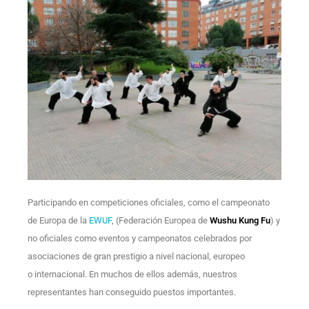
Participando en competiciones oficiales, como el campeonato
de
Europa de la
EWUF
, (Federación Europea de
Wushu Kung Fu
)
y
no oficiales como eventos
y campeonatos celebrados por
asociaciones de gran prestigio a nivel nacional, europeo
o
internacional. En muchos de ellos además, nuestros
representantes han
conseguido puestos importantes.