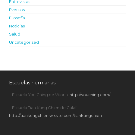
Entrevistas
Eventos
Filosofía
Noticias
Salud
Uncategorized
Escuelas hermanas:
– Escuela You Ching de Vitoria:
http://youching.com/
– Escuela Tian Kung Chien de Calaf:
http://tiankungchien.wixsite.com/tiankungchien