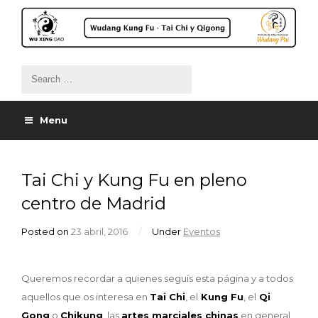
Menu
Tai Chi y Kung Fu en pleno
centro de Madrid
Posted on
23 abril, 2016
/
Under
Eventos
Queremos recordar a quienes seguís esta página y a todos
aquellos que os interesa en
Tai Chi
, el
Kung Fu
, el
Qi
Gong
o
Chikung
, las
artes marciales chinas
en general