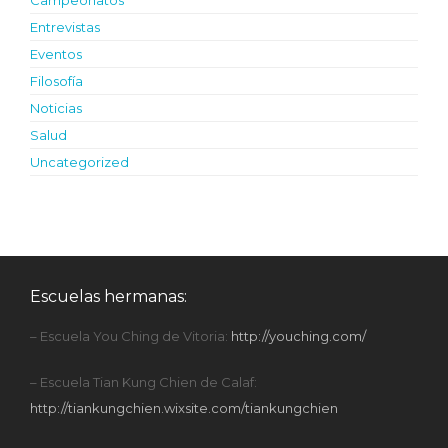
Entrevistas
Eventos
Filosofía
Noticias
Salud
Uncategorized
Escuelas hermanas:
– Escuela You Ching de Vitoria:
http://youching.com/
– Escuela Tian Kung Chien de Calaf:
http://tiankungchien.wixsite.com/tiankungchien