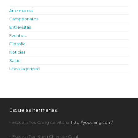
Arte marcial
Campeonatos
Entrevistas
Eventos
Filosofía
Noticias
Salud
Uncategorized
Escuelas hermanas:
– Escuela You Ching de Vitoria:
http://youching.com/
– Escuela Tian Kung Chien de Calaf: