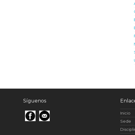
Síguenos
Enlac
Inicio
Sede
Discipl