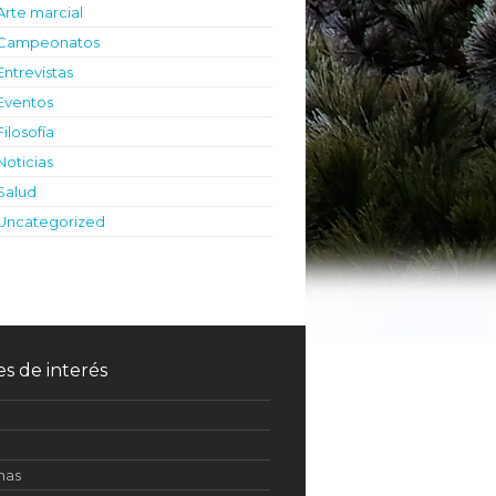
Arte marcial
Campeonatos
Entrevistas
Eventos
Filosofía
Noticias
Salud
Uncategorized
es de interés
inas