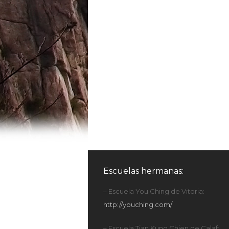
Escuelas hermanas:
– Escuela You Ching de Vitoria:
http://youching.com/
– Escuela Tian Kung Chien de Calaf: