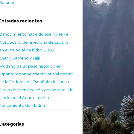
Horarios
Entradas recientes
El movimiento nace donde no se ve.
A propósito de la victoria de España
en el mundial de fútbol 2026.
Zhang Sanfeng y Taiji
Wudang da un paso histórico en
España: reconocimiento oficial dentro
de la Federación Española de Lucha.
Curso de tecnificación y exámenes de
grado en el Centro de Alto
Rendimiento de Madrid.
Categorías