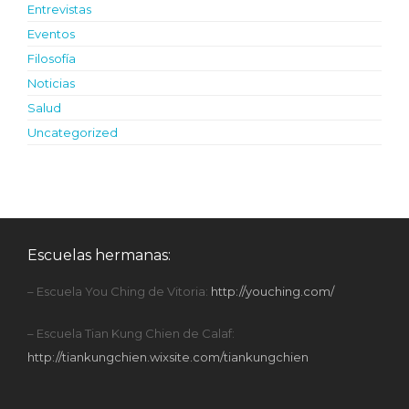
Entrevistas
Eventos
Filosofía
Noticias
Salud
Uncategorized
Escuelas hermanas:
– Escuela You Ching de Vitoria:
http://youching.com/
– Escuela Tian Kung Chien de Calaf:
http://tiankungchien.wixsite.com/tiankungchien