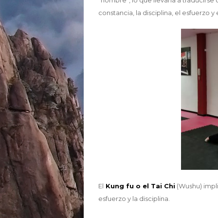
“hombre”, lo que llevaría a traducirse
constancia, la disciplina, el esfuerzo y 
El
Kung fu o el Tai Chi
(Wushu) impli
esfuerzo y la disciplina.