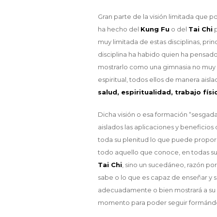
Gran parte de la visión limitada que 
ha hecho del
Kung Fu
o del
Tai Chi
p
muy limitada de estas disciplinas, pri
disciplina ha habido quien ha pensado
mostrarlo como una gimnasia no muy 
espiritual, todos ellos de manera aisla
salud, espiritualidad, trabajo fí
Dicha visión o esa formación “sesgada
aislados las aplicaciones y beneficios
toda su plenitud lo que puede propor
todo aquello que conoce, en todas sus
Tai Chi
, sino un sucedáneo, razón por
sabe o lo que es capaz de enseñar y s
adecuadamente o bien mostrará a su a
momento para poder seguir formánd