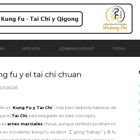
as
Artículos
¿Quienes somos?
Fotos
g fu y el tai chi chuan
e marcial
fe es “
Kung Fu y Tai Chi
”, más bien debería hablarse de
que el
Tai Chi
está integrado en este concepto,
n es
artes marciales
chinas, aunque también podríamos
a en occidente, Kung Fu, es decir, 工 gōng “trabajo” y 夫 fu