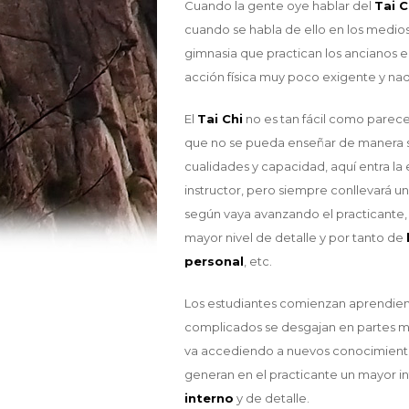
Cuando la gente oye hablar del
Tai C
cuando se habla de ello en los medi
gimnasia que practican los ancianos e
acción física muy poco exigente y nada
El
Tai Chi
no es tan fácil como parece
que no se pueda enseñar de manera s
cualidades y capacidad, aquí entra l
instructor, pero siempre conllevará
según vaya avanzando el practicante,
mayor nivel de detalle y por tanto de
personal
, etc.
Los estudiantes comienzan aprendien
complicados se desgajan en partes má
va accediendo a nuevos conocimientos
generan en el practicante un mayor int
interno
y de detalle.