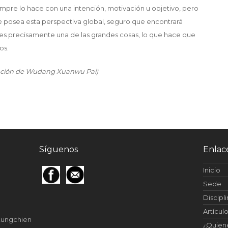
iempre lo hace con una intención, motivación u objetivo, pero
 posea esta perspectiva global, seguro que encontrará
es precisamente una de las grandes cosas, lo que hace que
os.
ración de Wudang Xuanwu Pai)
Síguenos
Enlac
Inicio
Sede
Discipl
Artícul
nkungchien
¿Quien