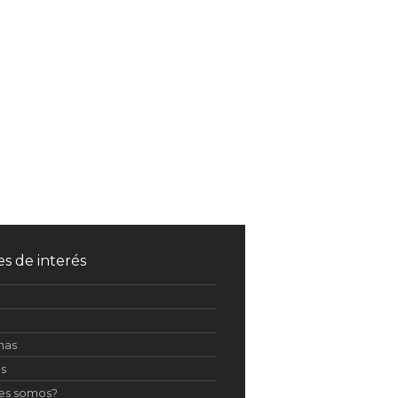
es de interés
inas
os
es somos?