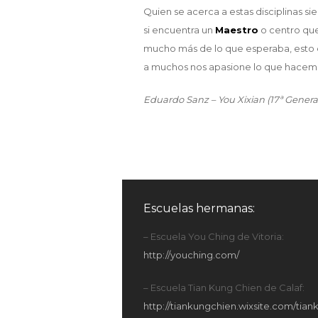
Quien se acerca a estas disciplinas s
si encuentra un
Maestro
o centro que
mucho más de lo que esperaba, esto 
a muchos nos apasione lo que hacem
Eduardo Sanz – You Xixian (17ª Gene
Escuelas hermanas:
– Escuela You Ching de Vitoria:
http://youching.com/
– Escuela Tian Kung Chien de Calaf:
http://tiankungchien.wixsite.com/tia