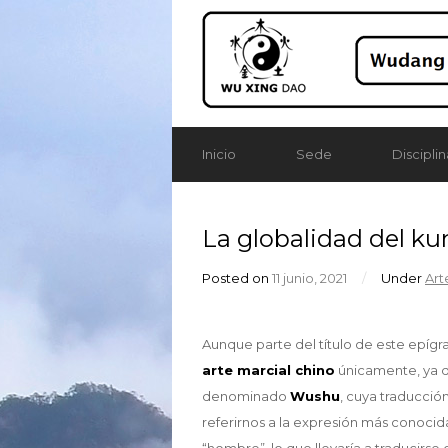
Inicio
Sede
Disciplin
La globalidad del kun
Posted on
11 junio, 2021
/
Under
Art
Aunque parte del título de este epígra
arte marcial chino
únicamente, ya 
denominado
Wushu
, cuya traducció
referirnos a la expresión más conocid