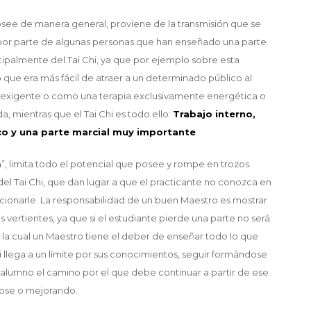
posee de manera general, proviene de la transmisión que se
or parte de algunas personas que han enseñado una parte
ncipalmente del Tai Chi, ya que por ejemplo sobre esta
 que era más fácil de atraer a un determinado público al
exigente o como una terapia exclusivamente energética o
da, mientras que el Tai Chi es todo ello:
Trabajo interno,
sico y una parte marcial muy importante
.
”, limita todo el potencial que posee y rompe en trozos
 del Tai Chi, que dan lugar a que el practicante no conozca en
cionarle. La responsabilidad de un buen Maestro es mostrar
 vertientes, ya que si el estudiante pierde una parte no será
 la cual un Maestro tiene el deber de enseñar todo lo que
i llega a un límite por sus conocimientos, seguir formándose
lumno el camino por el que debe continuar a partir de ese
ose o mejorando.