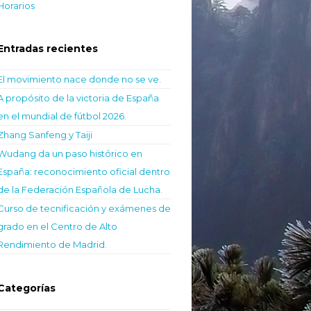
Horarios
Entradas recientes
El movimiento nace donde no se ve.
A propósito de la victoria de España
en el mundial de fútbol 2026.
Zhang Sanfeng y Taiji
Wudang da un paso histórico en
España: reconocimiento oficial dentro
de la Federación Española de Lucha.
Curso de tecnificación y exámenes de
grado en el Centro de Alto
Rendimiento de Madrid.
Categorías